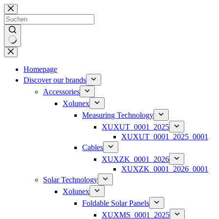
Zum
Inhalt
springen
Keine
Ergebnisse
Homepage
Discover our brands
Accessories
Xolunex
Measuring Technology
XUXUT_0001_2025
XUXUT_0001_2025_0001
Cables
XUXZK_0001_2026
XUXZK_0001_2026_0001
Solar Technology
Xolunex
Foldable Solar Panels
XUXMS_0001_2025