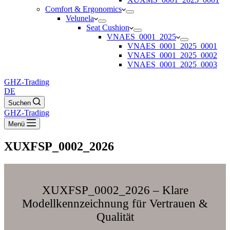
Comfort & Ergonomics
Velunela
Seat Cushion
VNAES_0001_2025
VNAES_0001_2025_0001
VNAES_0001_2025_0002
VNAES_0001_2025_0003
GHZ-Trading
DE
Suchen
GHZ-Trading
Menü
XUXFSP_0002_2026
XUXFSP_0002_2026 – Klare
Modellkennzeichnung für Vertrauen &
Qualität